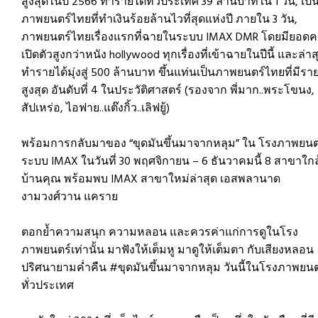
สูงสุดในปี 2566 ทำรายได้ทั่วประเทศ 39 ล้านบาทใน 1 วัน, เป็
ภาพยนตร์ไทยที่ทำเงินร้อยล้านไวที่สุดแห่งปี ภายใน 3 วัน,
ภาพยนตร์ไทยเรื่องแรกที่ฉายในระบบ IMAX DMR โดยมียอดค
เปิดตัวสูงกว่าหนัง hollywood ทุกเรื่องที่เข้าฉายในปีนี้ และล่าส
ทำรายได้มุ่งสู่ 500 ล้านบาท ขึ้นแท่นเป็นภาพยนตร์ไทยที่มีราย
สูงสุด อันดับที่ 4 ในประวัติศาสตร์ (รองจาก พี่มาก..พระโขนง,
สัปเหร่อ, ไอฟาย..แต๊งกิ้ว..เลิฟยู้)
พร้อมการกลับมาของ “ขุดมันขึ้นมาจากหลุม” ใน โรงภาพยนต
ระบบ IMAX ในวันที่ 30 พฤศจิกายน – 6 ธันวาคมนี้ 8 สาขาใกล
บ้านคุณ พร้อมพบ IMAX สาขาใหม่ล่าสุด เอสพลานาด
งามวงศ์วาน แคราย
ตอกย้ำความสนุก ความหลอน และควรค่าแก่การดูในโรง
ภาพยนตร์เท่านั้น มาฟังให้เต็มหู มาดูให้เต็มตา กับเสียงหลอน
ปริศนายามค่ำคืน #ขุดมันขึ้นมาจากหลุม วันนี้ในโรงภาพยนต
ทั่วประเทศ